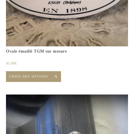
Ovale émaillé TGM sur mesure
45.00
€
CHOIX DES OPTIONS
