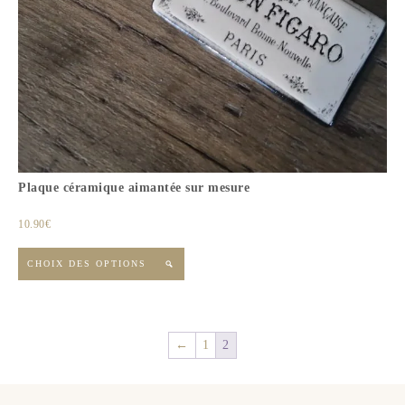
Plaque céramique aimantée sur mesure
10.90
€
CHOIX DES OPTIONS

←
1
2