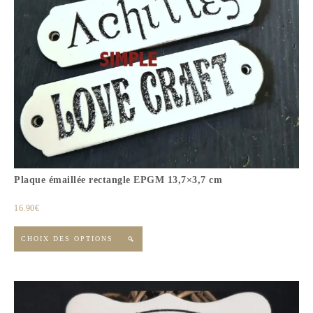
Plaque émaillée rectangle EPGM 13,7×3,7 cm
16.90
€
CHOIX DES OPTIONS
