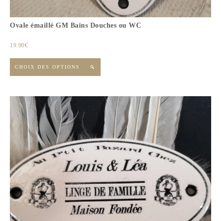
Ovale émaillé GM Bains Douches ou WC
19.90
€
CHOIX DES OPTIONS
