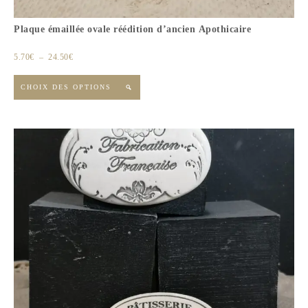
Plaque émaillée ovale réédition d’ancien Apothicaire
5.70
€
–
24.50
€
CHOIX DES OPTIONS
