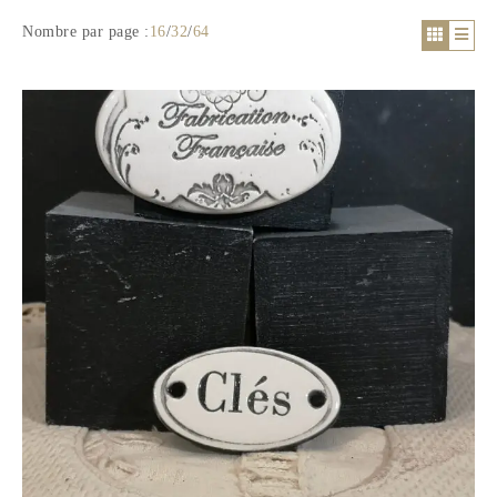
Nombre par page :
16
/
32
/
64