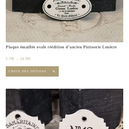
Plaque émaillée ovale réédition d’ancien Pâtisserie Lenôtre
5.70
€
–
24.50
€
CHOIX DES OPTIONS
