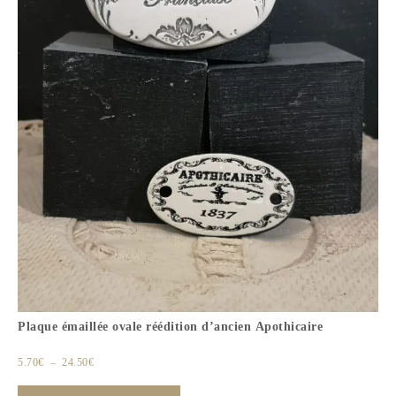
Plaque émaillée ovale réédition d’ancien Apothicaire
5.70
€
–
24.50
€