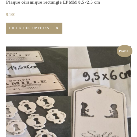
Plaque céramique rectangle EPMM 8,5×2,5 cm
9.10
€
CHOIX DES OPTIONS

Promo !