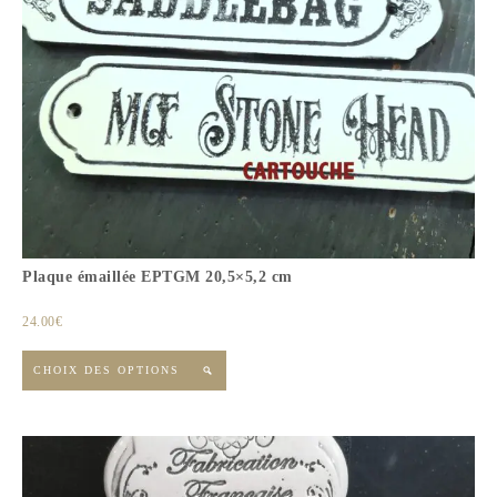
Plaque émaillée EPTGM 20,5×5,2 cm
24.00
€
CHOIX DES OPTIONS
