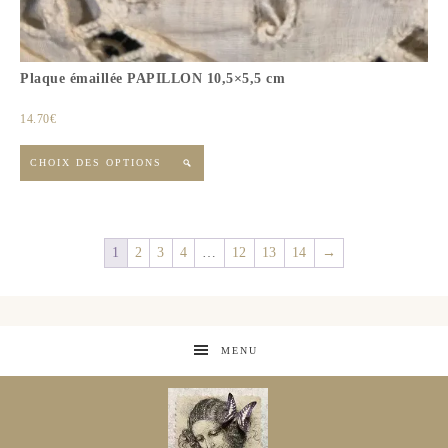
Plaque émaillée PAPILLON 10,5×5,5 cm
14.70
€
CHOIX DES OPTIONS

1
2
3
4
…
12
13
14
→
MENU