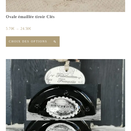
Ovale émaillée tiroir Clés
5.70
€
–
24.50
€
CHOIX DES OPTIONS
