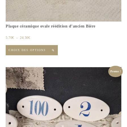
Plaque céramique ovale réédition d’ancien Bière
5.70
€
–
24.50
€
CHOIX DES OPTIONS

Promo !