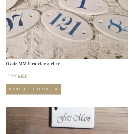
Ovale MM bleu vide atelier
12.50
€
4.60
€
CHOIX DES OPTIONS
