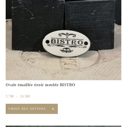
Ovale émaillée tiroir meuble BISTRO
5.70
€
–
24.50
€
CHOIX DES OPTIONS
