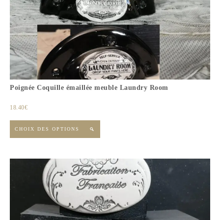
Poignée Coquille émaillée meuble Laundry Room
18.40
€
CHOIX DES OPTIONS
